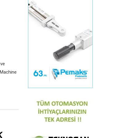
 ve
n Machine
K