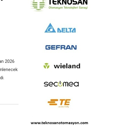
an 2026
enlenecek
di.