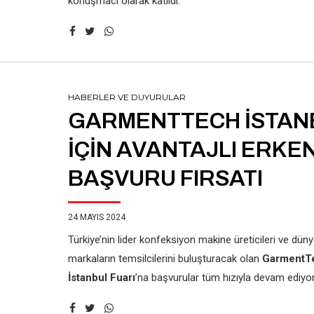
konuşmacı olarak katıldı.
HABERLER VE DUYURULAR
GARMENTTECH İSTAN
İÇİN AVANTAJLI ERKE
BAŞVURU FIRSATI
24 MAYIS 2024
Türkiye’nin lider konfeksiyon makine üreticileri ve dün
markaların temsilcilerini buluşturacak olan
GarmentT
İstanbul Fuarı
’na başvurular tüm hızıyla devam ediyor