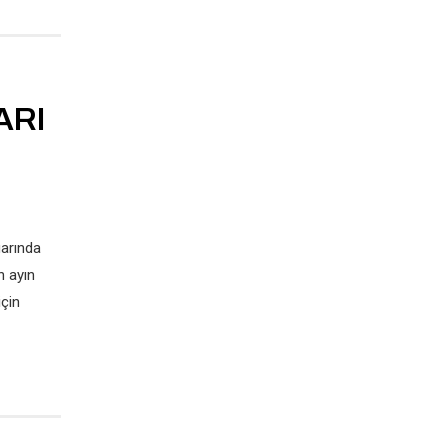
ARI
uarında
n ayın
çin