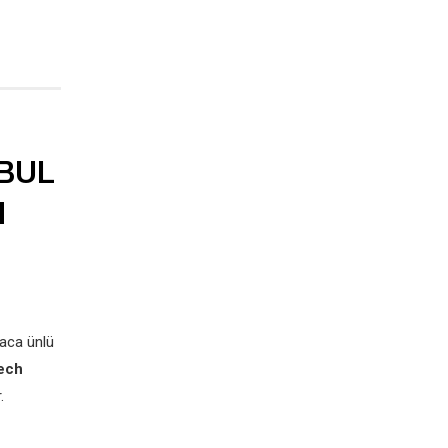
BUL
N
yaca ünlü
ech
.