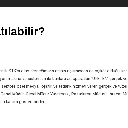
ılabilir?
nlık STK’sı olan derneğimizin adının açılımından da aşikâr olduğu üzer
n makine ve sistemleri ile bunlara ait aparatları ‘ÜRETEN’ gerçek ve tü
a sektöre özel medya, lojistik ve tedarik hizmeti veren gerçek ve tüzel ki
n Genel Müdür, Genel Müdür Yardımcısı, Pazarlama Müdürü, İhracat M
eri katılım gösterebilirler.