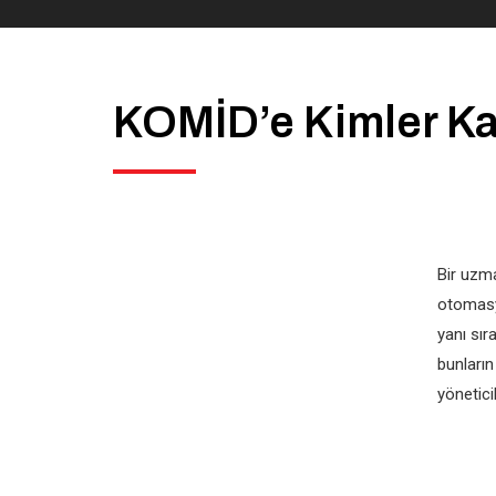
KOMİD’e Kimler Kat
Bir uzma
otomasyo
yanı sır
bunları
yöneticil