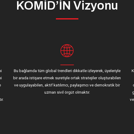
KOMİD’İN Vizyonu
ni
Bu bağlamda tüm global trendleri dikkatle izleyerek, üyeleriyle
K
ni
bir arada istişare etmek suretiyle ortak stratejiler oluşturabilen
e
ve uygulayabilen, aktif katılımcı, paylaşımcı ve demokratik bir
uzman sivil örgüt olmaktır.
g
ır.
ve